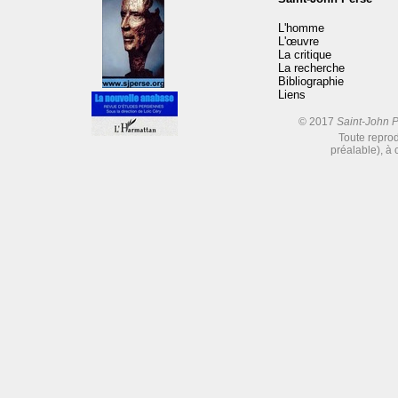
L'homme
L'œuvre
La critique
La recherche
Bibliographie
Liens
© 2017
Saint-John 
Toute reprod
préalable), à 