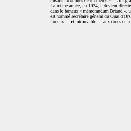
raisons inconnues de lui-même » —, un gran
La même année, en 1924, il devient directe
dans le fameux « mémorandum Briand », un 
est nommé secrétaire général du Quai d'Orsa
fameux — et introuvable — aux rimes en -om