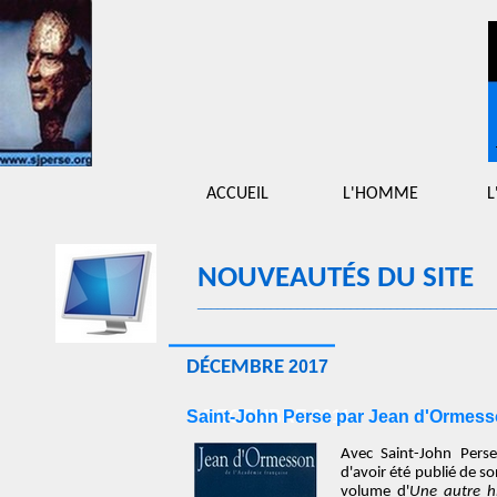
ACCUEIL
L'HOMME
L
NOUVEAU
_____________________________________________
DÉCEMBRE
2017
Saint-John Perse par Jean d'Ormes
DECEMBRE 2011
Avec Saint-John Perse
d'avoir été publié de s
volume d'
Une autre hi