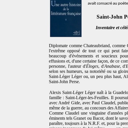
avait consacré au poète
Saint-John P
Inventaire et cé
Diplomate comme Chateaubriand, comme 
l'extrême opposé de tout ce qui peut fai
beaucoup d'événements et soucieux pour
effusions et, d'une certaine façon, de ce 
personne, l'auteur d'
Éloges
, d'
Anabase
, d'
E
selon ses humeurs, sa notoriété ou sa gloire,
Saint-Léger Léger ou, un peu plus haut, Ale
Saint-John Perse.
Alexis Saint-Léger Léger naît à la Guadeloup
famille : Saint-Léger-les-Feuilles. Il poursu
avec André Gide, avec Paul Claudel, publie 
même de la guerre, au concours des Affaires
Comme Claudel une vingtaine d'années plu
éminents tels Granet ou Bacot, dont le savoir
paraître, toujours à la N.R.F. et, pour la pr